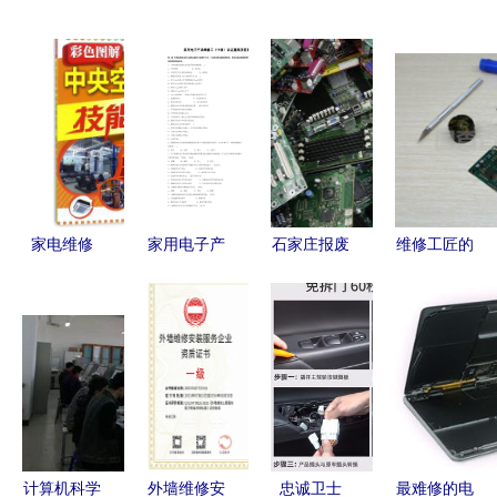
家电维修
家用电子产
石家庄报废
维修工匠的
电子产品与
品维修工
电子产品回
三重世界
安装服务全
（中级）认
收与维修安
家用电器、
攻略
证 电视技
装服务指南
电子产品与
术核心题库
加工商车间
与答案解析
的融合之道
计算机科学
外墙维修安
忠诚卫士
最难修的电