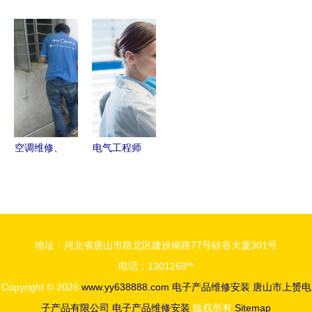
系省赛创佳
装服务企业
19新轩逸与
子产品榜
绩 电子产
资质证书适
经典轩逸自
这两大品牌
品维修安装
用范围
动升窗器改
买得起却修
显精湛技艺
装与维修指
不起
南
空调维修、
电气工程师
安装全攻略
背景在电子
电话咨询须
产品维修与
知与注意事
安装中的优
项
势与实践
地址：河北省唐山市路北区建设南路77号硅谷大厦301号
电话：1301269**
Copyright © 2026
www.yy638888.com
电子产品维修安装
唐山市上赟电
子产品有限公司
电子产品维修安装
版权所有
Sitemap