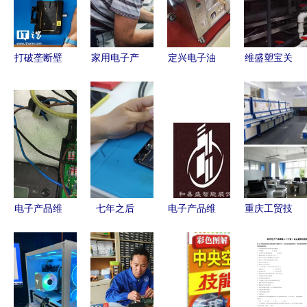
打破垄断壁
家用电子产
定兴电子油
维盛塑宝关
垒 得州维
品维修工
烟净化器
于塑宝泵维
修权法案如
默默守护现
诚信专业的
护与保养小
何重塑电子
代生活的技
销售、安装
结（一）
产品维修生
术工匠
与维修服务
电子产品维
态
修安装篇
电子产品维
七年之后
电子产品维
重庆工贸技
修与安装全
一次忠于原
修安装 专
师学院（重
攻略 从入
味的电池更
业服务让智
庆工贸高级
门到精通的
换手记
能生活更安
技工学校）
实用指南
心
概况及电子