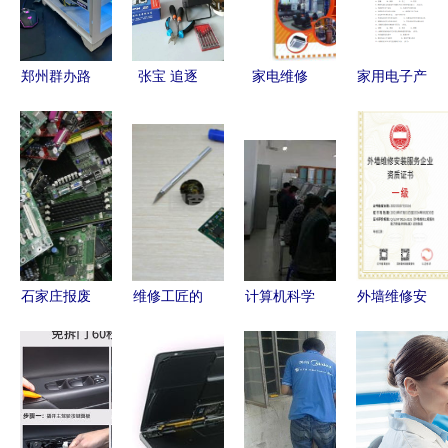
产品维修安
装专业解析
郑州群办路
张宝 追逐
家电维修
家用电子产
旧墨盒回收
工匠梦的职
电子产品与
品维修工
与电子产品
教“老班”
安装服务全
（中级）认
维修安装服
攻略
证 电视技
务指南
术核心题库
与答案解析
石家庄报废
维修工匠的
计算机科学
外墙维修安
电子产品回
三重世界
系省赛创佳
装服务企业
收与维修安
家用电器、
绩 电子产
资质证书适
装服务指南
电子产品与
品维修安装
用范围
加工商车间
显精湛技艺
的融合之道