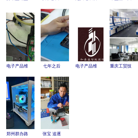
垒 得州维
品维修工
烟净化器
于塑宝泵维
修权法案如
默默守护现
诚信专业的
护与保养小
何重塑电子
代生活的技
销售、安装
结（一）
产品维修生
术工匠
与维修服务
电子产品维
态
修安装篇
电子产品维
七年之后
电子产品维
重庆工贸技
修与安装全
一次忠于原
修安装 专
师学院（重
攻略 从入
味的电池更
业服务让智
庆工贸高级
门到精通的
换手记
能生活更安
技工学校）
实用指南
心
概况及电子
产品维修安
装专业解析
郑州群办路
张宝 追逐